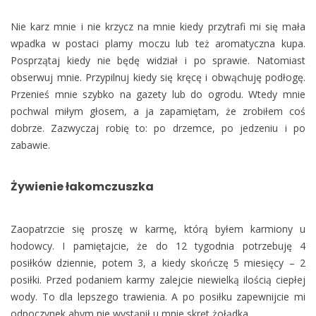
Nie karz mnie i nie krzycz na mnie kiedy przytrafi mi się mała
wpadka w postaci plamy moczu lub też aromatyczna kupa.
Posprzątaj kiedy nie będę widział i po sprawie. Natomiast
obserwuj mnie. Przypilnuj kiedy się kręcę i obwąchuję podłogę.
Przenieś mnie szybko na gazety lub do ogrodu. Wtedy mnie
pochwal miłym głosem, a ja zapamiętam, że zrobiłem coś
dobrze. Zazwyczaj robię to: po drzemce, po jedzeniu i po
zabawie.
Żywienie łakomczuszka
Zaopatrzcie się proszę w karmę, którą byłem karmiony u
hodowcy. I pamiętajcie, że do 12 tygodnia potrzebuję 4
posiłków dziennie, potem 3, a kiedy skończę 5 miesięcy – 2
posiłki. Przed podaniem karmy zalejcie niewielką ilością ciepłej
wody. To dla lepszego trawienia. A po posiłku zapewnijcie mi
odpoczynek abym nie wystąpił u mnie skręt żołądka.