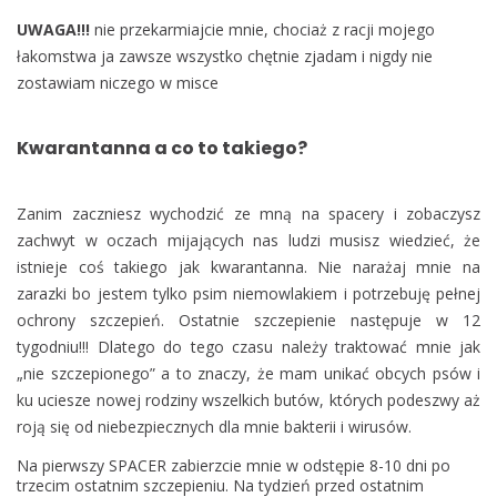
UWAGA!!!
nie przekarmiajcie mnie, chociaż z racji mojego
łakomstwa ja zawsze wszystko chętnie zjadam i nigdy nie
zostawiam niczego w misce
Kwarantanna a co to takiego?
Zanim zaczniesz wychodzić ze mną na spacery i zobaczysz
zachwyt w oczach mijających nas ludzi musisz wiedzieć, że
istnieje coś takiego jak kwarantanna. Nie narażaj mnie na
zarazki bo jestem tylko psim niemowlakiem i potrzebuję pełnej
ochrony szczepień. Ostatnie szczepienie następuje w 12
tygodniu!!! Dlatego do tego czasu należy traktować mnie jak
„nie szczepionego” a to znaczy, że mam unikać obcych psów i
ku uciesze nowej rodziny wszelkich butów, których podeszwy aż
roją się od niebezpiecznych dla mnie bakterii i wirusów.
Na pierwszy SPACER zabierzcie mnie w odstępie 8-10 dni po
trzecim ostatnim szczepieniu. Na tydzień przed ostatnim