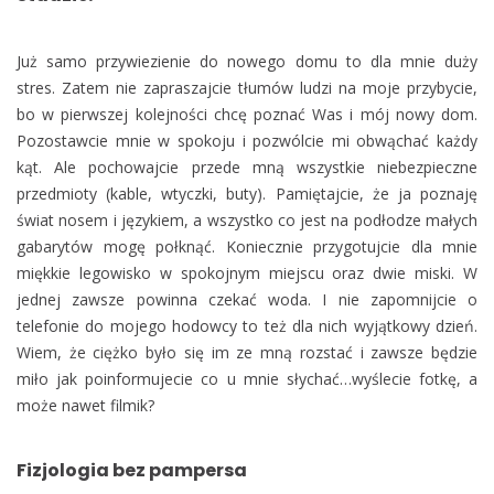
Już samo przywiezienie do nowego domu to dla mnie duży
stres. Zatem nie zapraszajcie tłumów ludzi na moje przybycie,
bo w pierwszej kolejności chcę poznać Was i mój nowy dom.
Pozostawcie mnie w spokoju i pozwólcie mi obwąchać każdy
kąt. Ale pochowajcie przede mną wszystkie niebezpieczne
przedmioty (kable, wtyczki, buty). Pamiętajcie, że ja poznaję
świat nosem i językiem, a wszystko co jest na podłodze małych
gabarytów mogę połknąć. Koniecznie przygotujcie dla mnie
miękkie legowisko w spokojnym miejscu oraz dwie miski. W
jednej zawsze powinna czekać woda. I nie zapomnijcie o
telefonie do mojego hodowcy to też dla nich wyjątkowy dzień.
Wiem, że ciężko było się im ze mną rozstać i zawsze będzie
miło jak poinformujecie co u mnie słychać…wyślecie fotkę, a
może nawet filmik?
Fizjologia bez pampersa