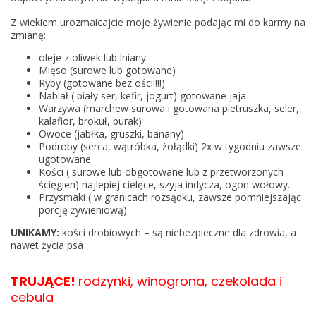
Z wiekiem urozmaicajcie moje żywienie podając mi do karmy na
zmianę:
oleje z oliwek lub lniany.
Mięso (surowe lub gotowane)
Ryby (gotowane bez ości!!!!)
Nabiał ( biały ser, kefir, jogurt) gotowane jaja
Warzywa (marchew surowa i gotowana pietruszka, seler,
kalafior, brokuł, burak)
Owoce (jabłka, gruszki, banany)
Podroby (serca, wątróbka, żołądki) 2x w tygodniu zawsze
ugotowane
Kości ( surowe lub obgotowane lub z przetworzonych
ścięgien) najlepiej cielęce, szyja indycza, ogon wołowy.
Przysmaki ( w granicach rozsądku, zawsze pomniejszając
porcję żywieniową)
UNIKAMY:
kości drobiowych – są niebezpieczne dla zdrowia, a
nawet życia psa
TRUJĄCE!
rodzynki, winogrona, czekolada i
cebula