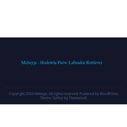
Melisyja - Hodowla Psów Labrador Retriever
Copyright 2026
Melisyja
. All rights reserved. Powered by
WordPress
.
Theme: Suffice by
ThemeGrill
.