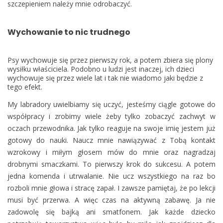
szczepieniem należy mnie odrobaczyć.
Wychowanie to nic trudnego
Psy wychowuje się przez pierwszy rok, a potem zbiera się plony
wysiłku właściciela. Podobno u ludzi jest inaczej, ich dzieci
wychowuje się przez wiele lat i tak nie wiadomo jaki będzie z
tego efekt.
My labradory uwielbiamy się uczyć, jesteśmy ciągle gotowe do
współpracy i zrobimy wiele żeby tylko zobaczyć zachwyt w
oczach przewodnika. Jak tylko reaguje na swoje imię jestem już
gotowy do nauki. Naucz mnie nawiązywać z Tobą kontakt
wzrokowy i miłym głosem mów do mnie oraz nagradzaj
drobnymi smaczkami. To pierwszy krok do sukcesu. A potem
jedna komenda i utrwalanie. Nie ucz wszystkiego na raz bo
rozboli mnie głowa i stracę zapał. I zawsze pamiętaj, że po lekcji
musi być przerwa. A więc czas na aktywną zabawę. Ja nie
zadowolę się bajką ani smatfonem. Jak każde dziecko