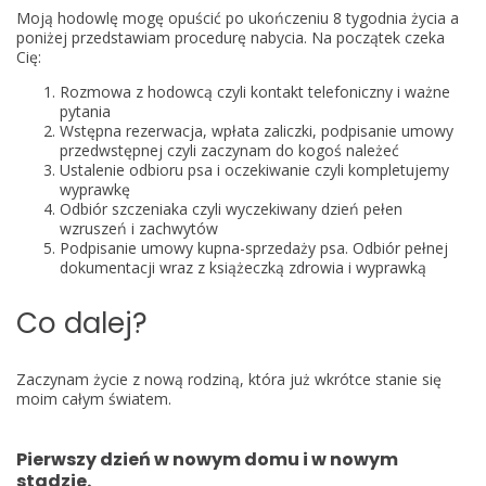
Moją hodowlę mogę opuścić po ukończeniu 8 tygodnia życia a
poniżej przedstawiam procedurę nabycia. Na początek czeka
Cię:
Rozmowa z hodowcą czyli kontakt telefoniczny i ważne
pytania
Wstępna rezerwacja, wpłata zaliczki, podpisanie umowy
przedwstępnej czyli zaczynam do kogoś należeć
Ustalenie odbioru psa i oczekiwanie czyli kompletujemy
wyprawkę
Odbiór szczeniaka czyli wyczekiwany dzień pełen
wzruszeń i zachwytów
Podpisanie umowy kupna-sprzedaży psa. Odbiór pełnej
dokumentacji wraz z książeczką zdrowia i wyprawką
Co dalej?
Zaczynam życie z nową rodziną, która już wkrótce stanie się
moim całym światem.
P
ierwszy dzień w nowym domu i w nowym
stadzie
.