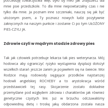
potrzebuję towarzystwa więc było by miło jak znajdziesz dla
mnie psie przedszkole. To dla mnie niepowtarzalny czas i nie
tylko dla mnie. Ja poznam inne szczeniaki, nauczę się jak być
ułożonym psem, a Ty poznasz nowych ludzi pozytywnie
zakręconych na naszym punkcie i zostanie Ci po tym UŁOŻONY
PIES-CZYLI JA.
Zdrowie czyli w mądrym stadzie zdrowy pies
Tak jak człowiek potrzebuje lekarza tak pies weterynarza. Mój
hodowca aby ograniczyć ryzyko wystąpienia dysplazji dołożył
wszelkich starań jeszcze zanim ja pojawiłem się na świecie. Moi
Rodzice mają rodowody sięgające przodków najstarszej
hodowli angielskiej ROCHEBY a to arystokracja wśród
przedstawicieli tej rasy. Skojarzenie zostało dokładnie
przemyślane pod względem zdrowia i charakterów jak również
genetycznie czystych linii. Już w brzuchu odczuwaliśmy
odpowiednią dietę i troskę jaką obdarzona została nasza