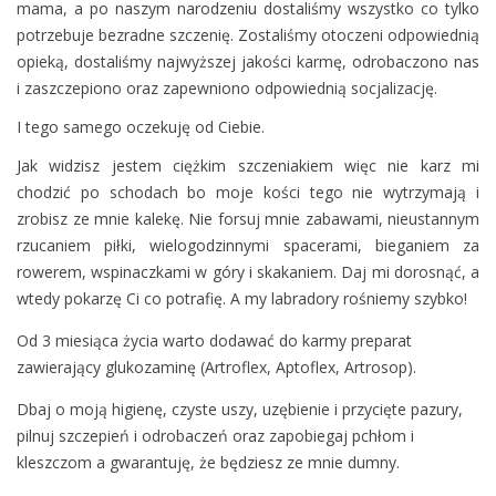
mama, a po naszym narodzeniu dostaliśmy wszystko co tylko
potrzebuje bezradne szczenię. Zostaliśmy otoczeni odpowiednią
opieką, dostaliśmy najwyższej jakości karmę, odrobaczono nas
i zaszczepiono oraz zapewniono odpowiednią socjalizację.
I tego samego oczekuję od Ciebie.
Jak widzisz jestem ciężkim szczeniakiem więc nie karz mi
chodzić po schodach bo moje kości tego nie wytrzymają i
zrobisz ze mnie kalekę. Nie forsuj mnie zabawami, nieustannym
rzucaniem piłki, wielogodzinnymi spacerami, bieganiem za
rowerem, wspinaczkami w góry i skakaniem. Daj mi dorosnąć, a
wtedy pokarzę Ci co potrafię. A my labradory rośniemy szybko!
Od 3 miesiąca życia warto dodawać do karmy preparat
zawierający glukozaminę (Artroflex, Aptoflex, Artrosop).
Dbaj o moją higienę, czyste uszy, uzębienie i przycięte pazury,
pilnuj szczepień i odrobaczeń oraz zapobiegaj pchłom i
kleszczom a gwarantuję, że będziesz ze mnie dumny.