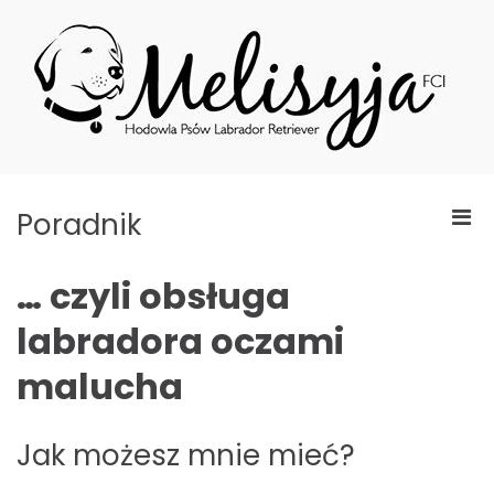
Skip
to
content
Mel
Hod
Ps
Labr
Retr
Pri
Poradnik
Men
for
… czyli obsługa
Mobi
labradora oczami
malucha
Jak możesz mnie mieć?